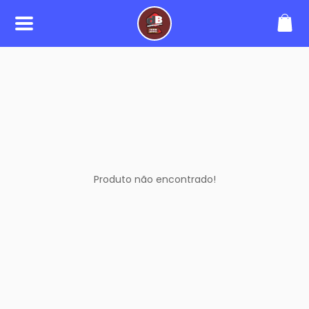
SOBRE
Somos uma loja expecialista em
produtos para sua lancheria,
restaurantes e delivery.
CONTATO
(53) 99947-3200
borgeshahn@yahoo.com.br
Produto não encontrado!
REDES SOCIAIS