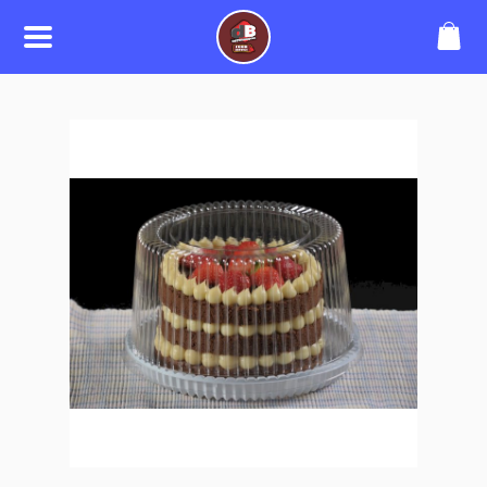
SOBRE
Somos uma loja expecialista em
produtos para sua lancheria,
restaurantes e delivery.
CONTATO
(53) 99947-3200
borgeshahn@yahoo.com.br
REDES SOCIAIS