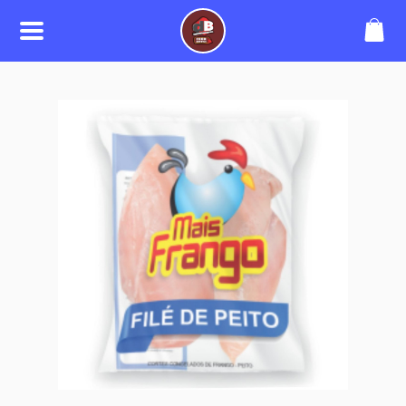
SOBRE
Somos uma loja expecialista em
produtos para sua lancheria,
restaurantes e delivery.
CONTATO
(53) 99947-3200
borgeshahn@yahoo.com.br
REDES SOCIAIS