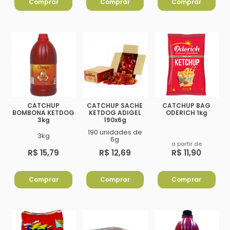
Comprar
Comprar
Comprar
CATCHUP
CATCHUP SACHE
CATCHUP BAG
BOMBONA KETDOG
KETDOG ADIGEL
ODERICH 1kg
3kg
190x6g
190 unidades de
3kg
6g
a partir de
R$ 15,79
R$ 12,69
R$ 11,90
Comprar
Comprar
Comprar