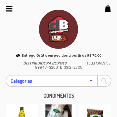
SOBRE
Somos uma loja expecialista em
produtos para sua lancheria,
restaurantes e delivery.
CONTATO
Entrega Grátis em pedidos a partir de R$ 70,00
(53) 99947-3200
DISTRIBUIDORA BORGES
TELEFONES 53
borgeshahn@yahoo.com.br
99947-3200 E 3312-2705
REDES SOCIAIS
Categorias
CONDIMENTOS