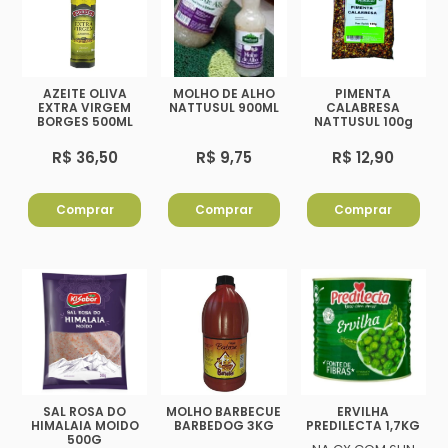
AZEITE OLIVA
MOLHO DE ALHO
PIMENTA
EXTRA VIRGEM
NATTUSUL 900ML
CALABRESA
BORGES 500ML
NATTUSUL 100g
R$ 36,50
R$ 9,75
R$ 12,90
Comprar
Comprar
Comprar
SAL ROSA DO
MOLHO BARBECUE
ERVILHA
HIMALAIA MOIDO
BARBEDOG 3KG
PREDILECTA 1,7KG
500G