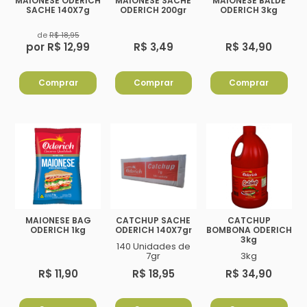
MAIONESE ODERICH
MAIONESE SACHE
MAIONESE BALDE
SACHE 140X7g
ODERICH 200gr
ODERICH 3kg
de
R$ 18,95
por R$ 12,99
R$ 3,49
R$ 34,90
Comprar
Comprar
Comprar
MAIONESE BAG
CATCHUP SACHE
CATCHUP
ODERICH 1kg
ODERICH 140X7gr
BOMBONA ODERICH
3kg
140 Unidades de
7gr
3kg
R$ 11,90
R$ 18,95
R$ 34,90