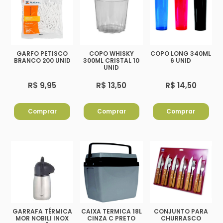
GARFO PETISCO
COPO WHISKY
COPO LONG 340ML
BRANCO 200 UNID
300ML CRISTAL 10
6 UNID
UNID
R$ 9,95
R$ 13,50
R$ 14,50
Comprar
Comprar
Comprar
GARRAFA TÉRMICA
CAIXA TERMICA 18L
CONJUNTO PARA
MOR NOBILI INOX
CINZA C PRETO
CHURRASCO