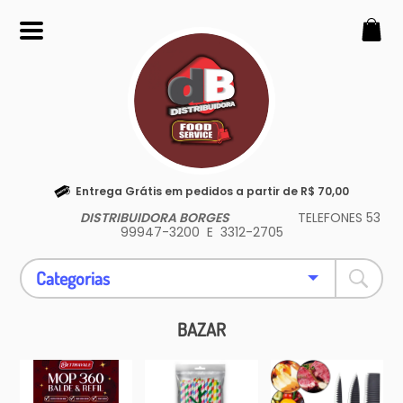
SOBRE
Somos uma loja expecialista em
produtos para sua lancheria,
restaurantes e delivery.
CONTATO
Entrega Grátis em pedidos a partir de R$ 70,00
(53) 99947-3200
DISTRIBUIDORA BORGES
TELEFONES 53
borgeshahn@yahoo.com.br
99947-3200 E 3312-2705
REDES SOCIAIS
Categorias
BAZAR