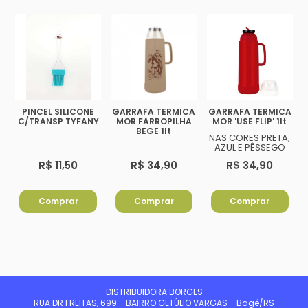
PINCEL SILICONE
GARRAFA TERMICA
GARRAFA TERMICA
C/TRANSP TYFANY
MOR FARROPILHA
MOR 'USE FLIP' 1lt
BEGE 1lt
NAS CORES PRETA,
AZUL E PÊSSEGO
R$ 11,50
R$ 34,90
R$ 34,90
Comprar
Comprar
Comprar
DISTRIBUIDORA BORGES
RUA DR FREITAS, 699 - BAIRRO GETÚLIO VARGAS - Bagé/RS