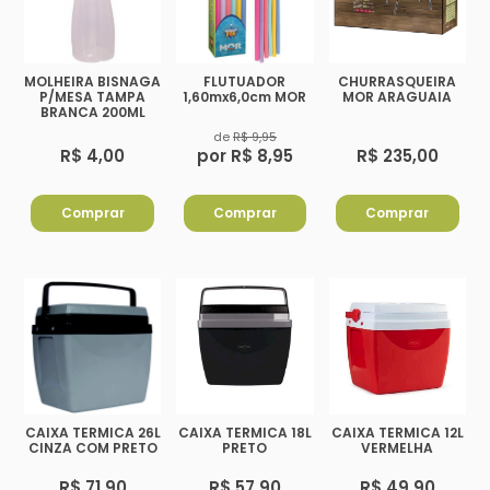
MOLHEIRA BISNAGA
FLUTUADOR
CHURRASQUEIRA
P/MESA TAMPA
1,60mx6,0cm MOR
MOR ARAGUAIA
BRANCA 200ML
de
R$ 9,95
R$ 4,00
por R$ 8,95
R$ 235,00
Comprar
Comprar
Comprar
CAIXA TERMICA 26L
CAIXA TERMICA 18L
CAIXA TERMICA 12L
CINZA COM PRETO
PRETO
VERMELHA
R$ 71,90
R$ 57,90
R$ 49,90